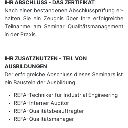
IHR ABSCHLUSS - DAS ZERTIFIKAT
Nach einer be­stan­de­nen Ab­schlus­sprü­fung er­
hal­ten Sie ein Zeug­nis über Ihre er­folg­reiche
Teil­nahme am Semi­nar Qua­li­täts­ma­nage­ment
in der Praxis.
IHR ZUSATZNUTZEN - TEIL VON
AUSBILDUNGEN
Der erfolgreiche Abschluss dieses Seminars ist
ein Baustein der Ausbildung
REFA
-Techniker für Industrial Engineering
REFA
-Interner Auditor
REFA
-Qualitätsbeauftragter
REFA
-Qualitätsmanager