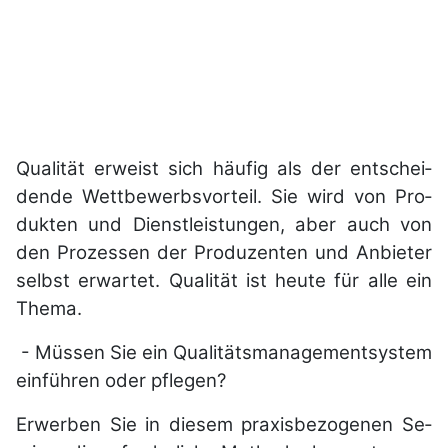
Qualität erweist sich häu­fig als der ent­schei­
den­de Wett­be­werbs­vor­teil. Sie wird von Pro­
duk­ten und Dienst­leis­tun­gen, aber auch von
den Pro­zes­sen der Pro­du­zen­ten und An­bie­ter
selbst erwartet. Qua­li­tät ist heu­te für al­le ein
The­ma.
- Müssen Sie ein Qua­li­täts­ma­nage­ment­sys­tem
ein­füh­ren oder pfle­gen?
Erwerben Sie in die­sem pra­xis­be­zo­ge­nen Se­