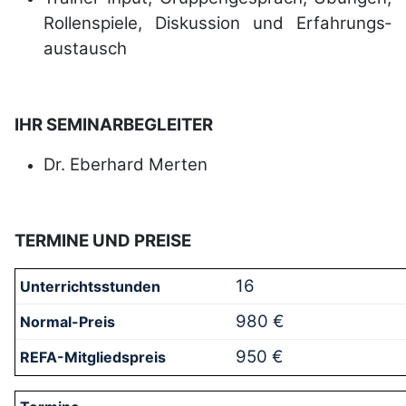
Rollen­spiele, Dis­kus­sion und Er­fah­rungs­
aus­tausch
IHR SEMINARBEGLEITER
Dr. Eberhard Merten
TERMINE UND PREISE
16
980 €
950 €