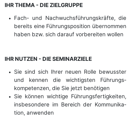
IHR THEMA - DIE ZIELGRUPPE
Fach- und Nachwuchs­füh­rungs­kräfte, die
be­reits eine Füh­rungs­position über­nommen
haben bzw. sich darauf vor­bereiten wollen
IHR NUTZEN - DIE SEMINARZIELE
Sie sind sich Ihrer neuen Rolle bewusster
und kennen die wich­tig­sten Füh­rungs­
kompe­tenzen, die Sie jetzt be­nötigen
Sie können wichtige Führungs­fertig­keiten,
insbe­sondere im Bereich der Kom­mu­ni­ka­
tion, an­wenden