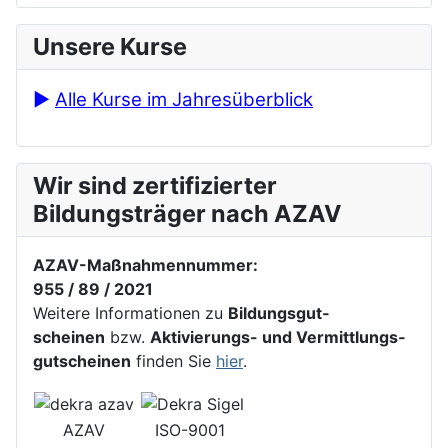
Unsere Kurse
►
Alle Kurse im Jahresüberblick
Wir sind zertifizierter
Bildungsträger nach AZAV
AZAV-Maßnahmennummer:
955 / 89 / 2021
Weitere In­for­ma­tionen zu
Bil­dungs­gut­
scheinen
bzw.
Akti­vie­rungs- und Ver­mitt­lungs­
gut­schei­nen
fin­den Sie
hier
.
AZAV
ISO-9001