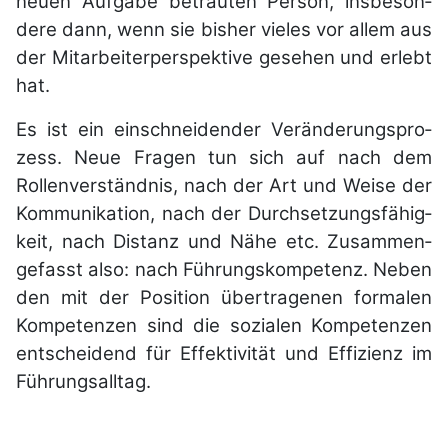
neuen Aufgabe betrauten Person, ins­beson­
dere dann, wenn sie bisher vieles vor allem aus
der Mit­arbeiter­per­spek­tive gese­hen und er­lebt
hat.
Es ist ein einschneidender Verände­rungs­pro­
zess. Neue Fragen tun sich auf nach dem
Rollen­ver­ständ­nis, nach der Art und Weise der
Kommu­ni­ka­tion, nach der Durch­set­zungs­fähig­
keit, nach Distanz und Nähe etc. Zu­sam­men­
gefasst also: nach Füh­rungs­kom­petenz. Neben
den mit der Position übertragenen formalen
Kompetenzen sind die sozia­len Kompe­tenzen
ent­schei­dend für Effek­tivität und Effi­zienz im
Führung­sall­tag.