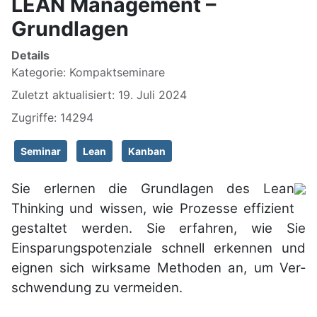
LEAN Management –
Grundlagen
Details
Kategorie:
Kompaktseminare
Zuletzt aktualisiert: 19. Juli 2024
Zugriffe: 14294
Seminar
Lean
Kanban
Sie erlernen die Grund­lagen des Lean
Thinking und wissen, wie Pro­zesse effizient
gestal­tet werden. Sie er­fahren, wie Sie
Einsparungs­poten­ziale schnell er­kennen und
eignen sich wirk­same Metho­den an, um Ver­
schwen­dung zu ver­meiden.