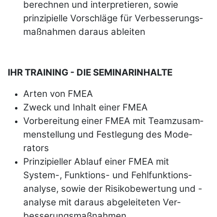
berechnen und interpretieren, sowie
prinzipielle Vorschläge für Ver­bes­se­rungs­
maß­nah­men daraus ab­leiten
IHR TRAINING - DIE SEMINARINHALTE
Arten von FMEA
Zweck und Inhalt einer FMEA
Vorbereitung einer FMEA mit Team­zusam­
men­stel­lung und Fest­le­gung des Mode­
rators
Prinzipieller Ablauf einer FMEA mit
System-, Funktions- und Fehl­funktions­
analyse, sowie der Risiko­bewertung und -
analyse mit da­raus abge­leiteten Ver­
besserung­smaß­nahmen