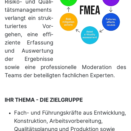
Risiko- und Quali­
täts­manage­ments
ver­langt ein struk­
turier­tes Vor­
gehen, eine effi­
ziente Er­fassung
und Aus­wertung
der Ergeb­nisse
sowie eine pro­fes­sionel­le Mode­ration des
Teams der betei­ligten fach­lichen Ex­perten.
IHR THEMA - DIE ZIELGRUPPE
Fach- und Führungskräfte aus Entwicklung,
Konstruktion, Arbeitsvorbereitung,
Qualitätsplanung und Produktion sowie