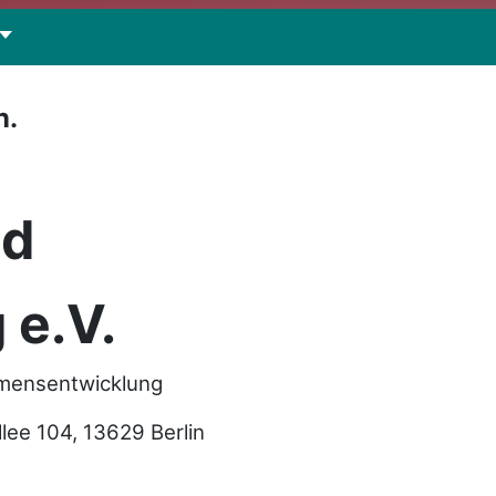
n.
nd
 e.V.
hmensentwicklung
e 104, 13629 Berlin