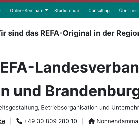
e
Online-Seminare
Studierende
Consulting
Über uns
ir sind das REFA-Original in der Regio
EFA-Landesverba
in und Brandenburg
eitsgestaltung, Betriebsorganisation und Unterne
de
|
+49 30 809 280 10
|
Nonnendammalle