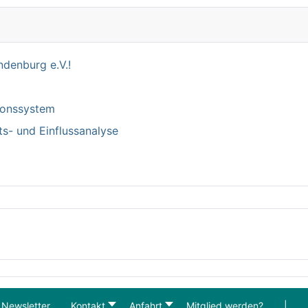
denburg e.V.!
tionssystem
ts- und Einflussanalyse
Newsletter
Kontakt
Anfahrt
Mitglied werden?
|