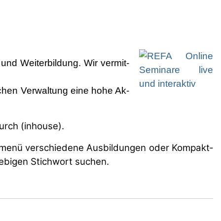
nd Wei­te­rbil­dung. Wir ver­mit­
i­chen Ver­wal­tung eine ho­he Ak­
durch (inhouse).
­menü ver­schiedene Aus­bil­dun­gen oder Kom­pakt­
e­bi­gen Stich­wort su­chen.