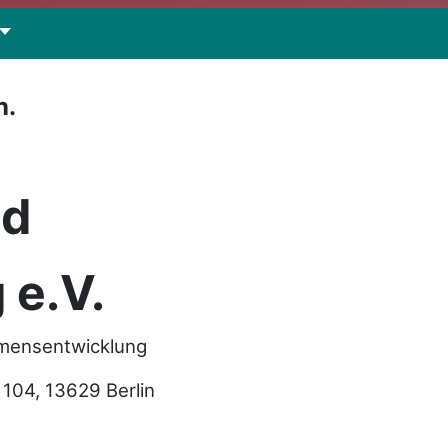
n.
nd
 e.V.
hmensentwicklung
04, 13629 Berlin