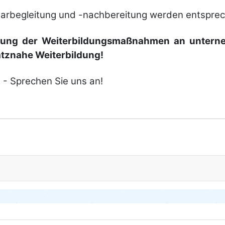
­beglei­tung und -nach­berei­tung werden ent­spre­che
ng der Weiter­bildungs­maß­nahmen an unter­nehm
tz­nahe Weiter­bildung!
.
- Sprechen Sie uns an!