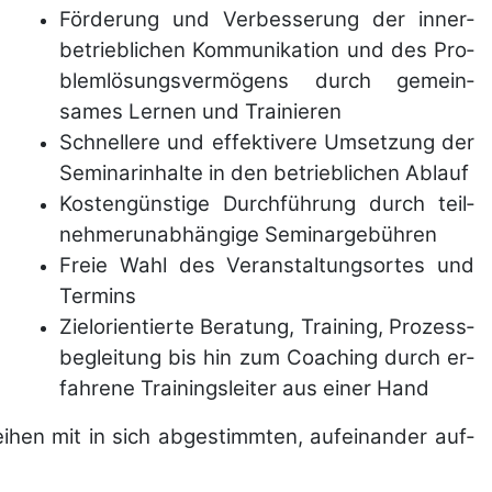
Förderung und Ver­bes­serung der inner­
betrieb­lichen Kommu­ni­ka­tion und des Pro­
blem­lö­sungs­ver­mögens durch gemein­
sames Lernen und Trai­nieren
Schnellere und effek­tivere Um­setzung der
Semi­nar­in­halte in den betrieb­lichen Ablauf
Kostengünstige Durch­führung durch teil­
nehmer­unab­hängige Semi­nar­gebüh­ren
Freie Wahl des Ver­anstal­tungs­ortes und
Termins
Ziel­orientierte Bera­tung, Trai­ning, Prozess­
be­glei­tung bis hin zum Coaching durch er­
fah­rene Trai­nings­lei­ter aus einer Hand
ihen mit in sich abge­stimm­ten, auf­einander auf­