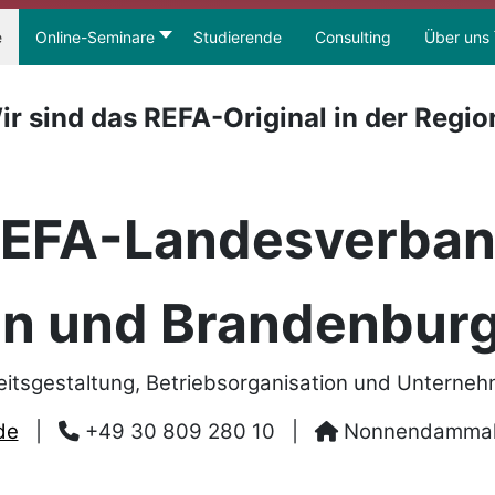
e
Online-Seminare
Studierende
Consulting
Über uns
ir sind das REFA-Original in der Regio
EFA-Landesverba
in und Brandenburg
eitsgestaltung, Betriebsorganisation und Unterne
de
|
+49 30 809 280 10
|
Nonnendammalle