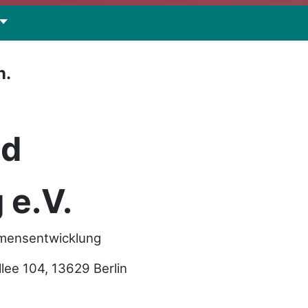
n.
nd
 e.V.
hmensentwicklung
e 104, 13629 Berlin