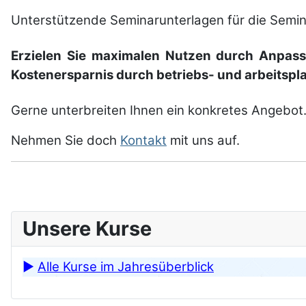
Unter­stütze­nde Seminar­unter­lagen für die Seminar
Erzielen Sie maxi­malen Nutzen durch An­passu
Kostener­sparnis durch betriebs- und arbeits­pla
Gerne unter­breiten Ihnen ein kon­kretes Angebot
Nehmen Sie doch
Kontakt
mit uns auf.
Unsere Kurse
►
Alle Kurse im Jahresüberblick