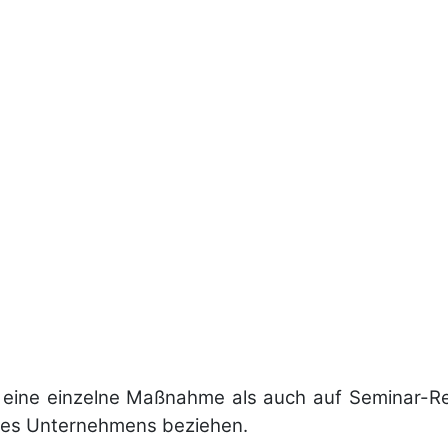
f eine ein­zelne Maß­nahme als auch auf Seminar-Re
res Un­ter­neh­mens be­ziehen.