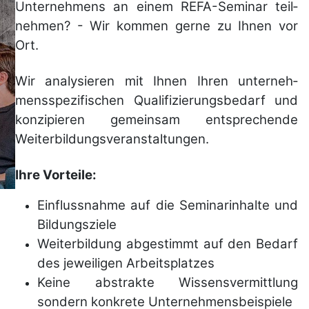
Unter­nehmens an einem REFA-Seminar teil­
nehmen? -
Wir kommen gerne zu Ihnen vor
Ort.
Wir analy­sieren mit Ihnen Ihren unter­neh­
mens­spezi­fischen Qua­li­fizie­rungs­be­darf und
kon­zi­pie­ren gemein­sam ent­spre­chende
Weiter­bildungs­ver­anstal­tungen.
Ihre Vorteile:
Einflussnahme auf die Seminar­inhalte und
Bil­dungs­ziele
Weiterbildung ab­ge­stimmt auf den Bedarf
des jewei­ligen Arbeits­platzes
Keine abstrakte Wissens­ver­mitt­lung
sondern kon­krete Unter­nehmens­bei­spiele