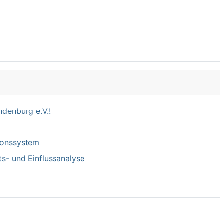
denburg e.V.!
tionssystem
ts- und Einflussanalyse