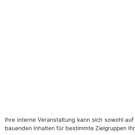
Ihre interne Ver­an­stal­tung kann sich sowohl au
bauen­den Inhal­ten für be­stimm­te Ziel­gruppen Ih