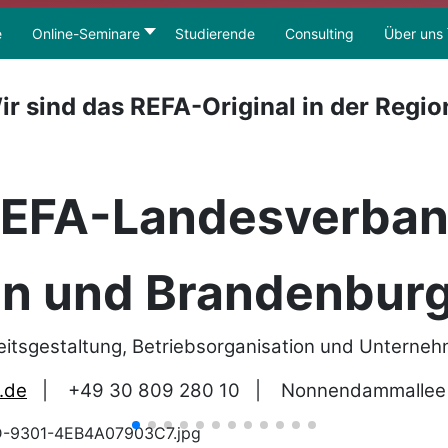
e
Online-Seminare
Studierende
Consulting
Über uns
ir sind das REFA-Original in der Regio
EFA-Landesverba
in und Brandenburg
eitsgestaltung, Betriebsorganisation und Unterne
.de
|
+49 30 809 280 10
|
Nonnendammallee 1