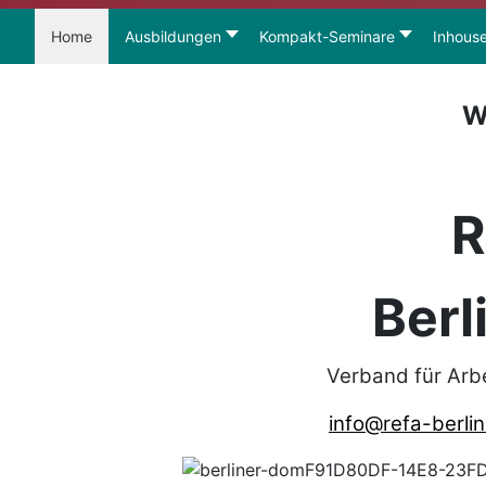
Home
Ausbildungen
Kompakt-Seminare
Inhous
W
R
Berl
Verband für Arb
info@refa-berlin