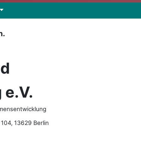
n.
nd
 e.V.
hmensentwicklung
04, 13629 Berlin