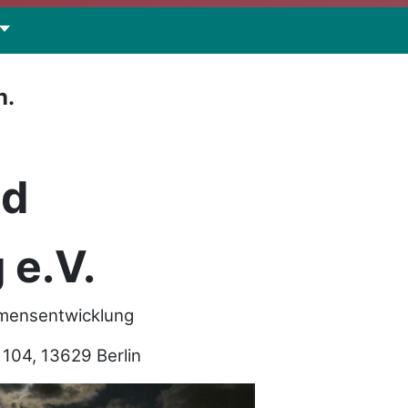
n.
nd
 e.V.
hmensentwicklung
04, 13629 Berlin