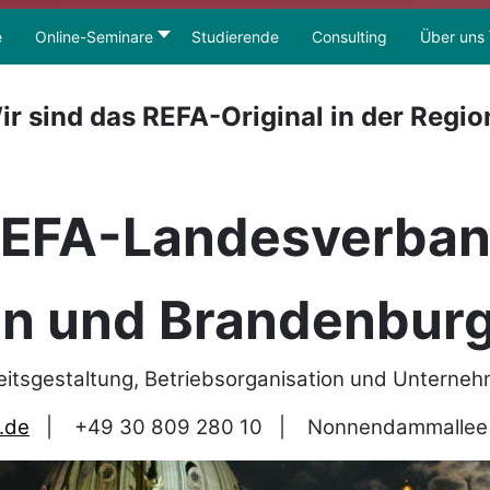
e
Online-Seminare
Studierende
Consulting
Über uns
ir sind das REFA-Original in der Regio
EFA-Landesverba
in und Brandenburg
eitsgestaltung, Betriebsorganisation und Unterne
.de
|
+49 30 809 280 10
|
Nonnendammallee 1