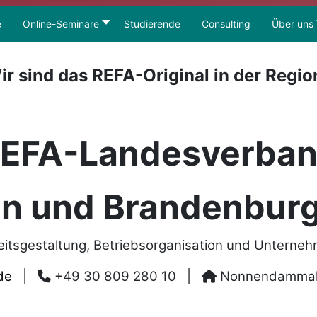
e
Online-Seminare
Studierende
Consulting
Über uns
ir sind das REFA-Original in der Regio
EFA-Landesverba
in und Brandenburg
eitsgestaltung, Betriebsorganisation und Unterne
de
|
+49 30 809 280 10
|
Nonnendammalle