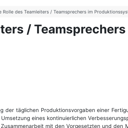
e Rolle des Teamleiters / Teamsprechers im Produktionssy
iters / Teamsprechers
lung der täglichen Produktions­vorgaben einer Fert
ie Um­setzung eines kontinu­ierlichen Ver­besse­rung
r Zu­sammen­arbeit mit den Vor­gesetzten und den M