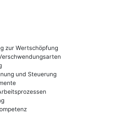
ag zur Wert­schöpfung
Ver­schwen­dungs­arten
g
lanung und Steuerung
umente
beits­pro­zes­sen
ng
kompe­tenz