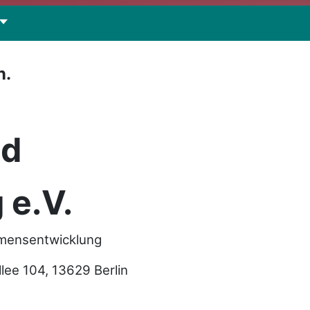
n.
nd
 e.V.
hmensentwicklung
e 104, 13629 Berlin