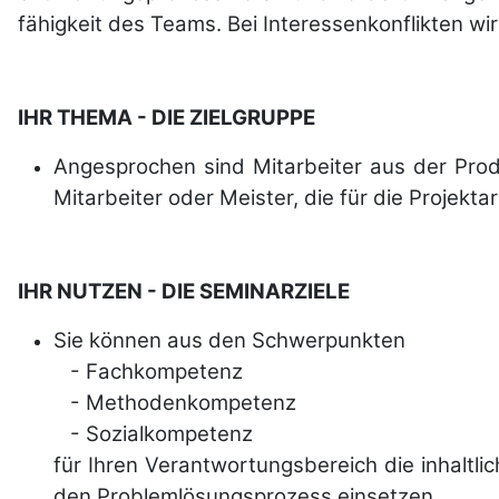
fähigkeit des Teams. Bei Interessen­kon­flikten wi
IHR THEMA - DIE ZIELGRUPPE
Angesprochen sind Mitarbeiter aus der Produk
Mitarbeiter oder Meister, die für die Projek
IHR NUTZEN - DIE SEMINARZIELE
Sie können aus den Schwerpunkten
- Fachkompetenz
- Methodenkompetenz
- Sozialkompetenz
für Ihren Verant­wortungs­bereich die inhalt­
den Problem­lösungs­prozess einsetzen.