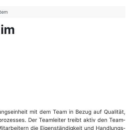
stem
 im
igungs­einheit mit dem Team in Bezug auf Qualität,
s­pro­zesses. Der Teamleiter treibt aktiv den Team­
it­arbeitern die Eigen­ständigkeit und Handlungs­