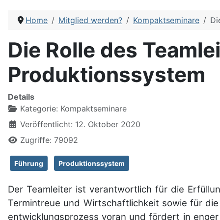
Home
Mitglied werden?
Kompaktseminare
Di
Die Rolle des Teamle
Produktionssystem
Details
Kategorie:
Kompaktseminare
Veröffentlicht: 12. Oktober 2020
Zugriffe: 79092
Führung
Produktionssystem
Der Teamleiter ist verant­wortlich für die Erfül­
Termin­treue und Wirt­schaft­lich­keit sowie für d
ent­wick­lungs­prozess voran und fördert in enge