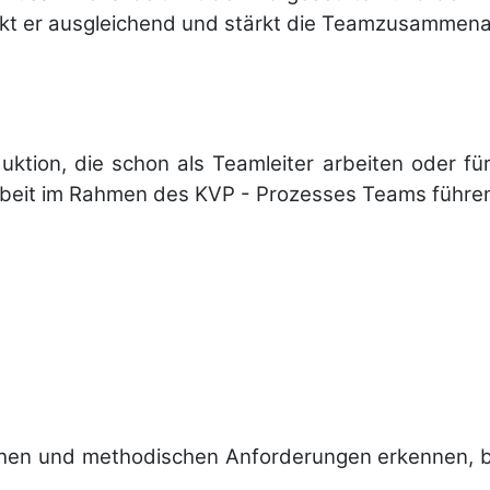
rkt er aus­gleichend und stärkt die Team­zu­sammen­a
tion, die schon als Teamleiter arbeiten oder für 
tarbeit im Rahmen des KVP - Prozesses Teams führen
lichen und metho­dischen Anfor­derungen erkennen, be