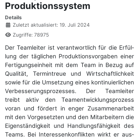
Produktionssystem
Details
Zuletzt aktualisiert: 19. Juli 2024
Zugriffe: 78975
Der Teamleiter ist verant­wortlich für die Erfül­
lung der täglichen Produktions­vorgaben einer
Fertigungs­einheit mit dem Team in Bezug auf
Qualität, Termin­treue und Wirt­schaft­lich­keit
sowie für die Um­setzung eines kontinu­ierlichen
Ver­besse­rungs­pro­zesses. Der Teamleiter
treibt aktiv den Team­ent­wick­lungs­prozess
voran und fördert in enger Zu­sammen­arbeit
mit den Vor­gesetzten und den Mit­arbeitern die
Eigen­ständigkeit und Handlungs­fähigkeit des
Teams. Bei Interessen­kon­flikten wirkt er aus­