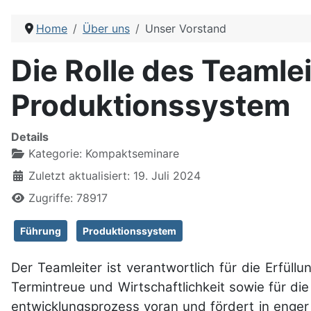
Home
Über uns
Unser Vorstand
Die Rolle des Teamle
Produktionssystem
Details
Kategorie:
Kompaktseminare
Zuletzt aktualisiert: 19. Juli 2024
Zugriffe: 78917
Führung
Produktionssystem
Der Teamleiter ist verant­wortlich für die Erfül­
Termin­treue und Wirt­schaft­lich­keit sowie für d
ent­wick­lungs­prozess voran und fördert in enge