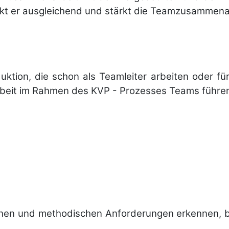
rkt er aus­gleichend und stärkt die Team­zu­sammen­a
tion, die schon als Teamleiter arbeiten oder für 
tarbeit im Rahmen des KVP - Prozesses Teams führen
lichen und metho­dischen Anfor­derungen erkennen, be