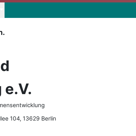
n.
nd
 e.V.
hmensentwicklung
e 104, 13629 Berlin