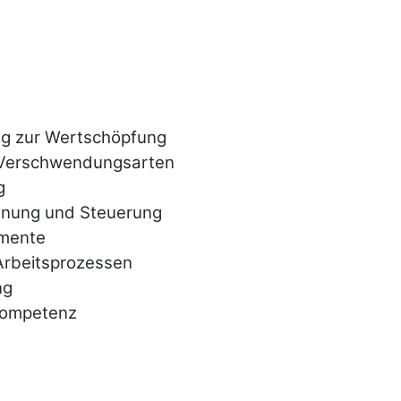
ag zur Wert­schöpfung
Ver­schwen­dungs­arten
g
lanung und Steuerung
umente
beits­pro­zes­sen
ng
kompe­tenz