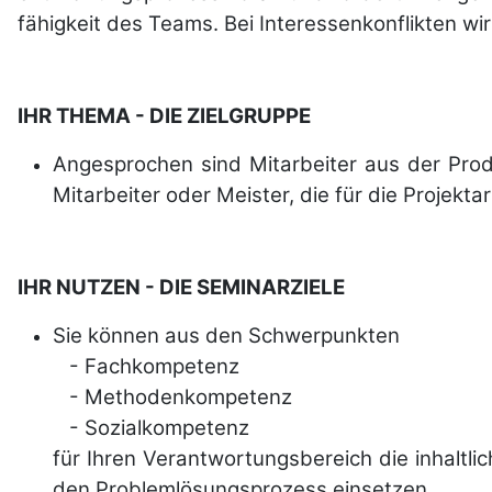
fähigkeit des Teams. Bei Interessen­kon­flikten wi
IHR THEMA - DIE ZIELGRUPPE
Angesprochen sind Mitarbeiter aus der Produk
Mitarbeiter oder Meister, die für die Projek
IHR NUTZEN - DIE SEMINARZIELE
Sie können aus den Schwerpunkten
- Fachkompetenz
- Methodenkompetenz
- Sozialkompetenz
für Ihren Verant­wortungs­bereich die inhalt­
den Problem­lösungs­prozess einsetzen.