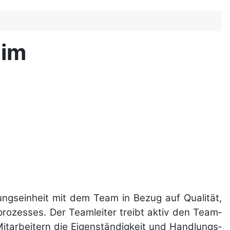
 im
igungs­einheit mit dem Team in Bezug auf Qualität,
s­pro­zesses. Der Teamleiter treibt aktiv den Team­
it­arbeitern die Eigen­ständigkeit und Handlungs­