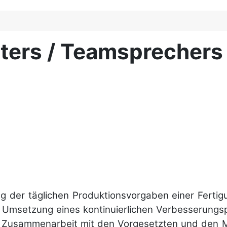
iters / Teamsprechers
lung der täglichen Produktions­vorgaben einer Fert
ie Um­setzung eines kontinu­ierlichen Ver­besse­rung
r Zu­sammen­arbeit mit den Vor­gesetzten und den M