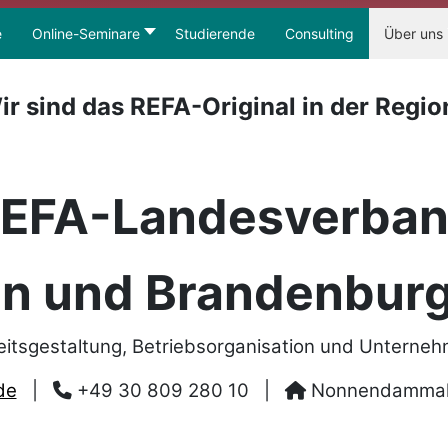
e
Online-Seminare
Studierende
Consulting
Über uns
ir sind das REFA-Original in der Regio
EFA-Landesverba
in und Brandenburg
eitsgestaltung, Betriebsorganisation und Unterne
de
|
+49 30 809 280 10
|
Nonnendammalle