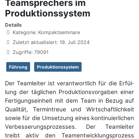
Teamsprechers im
Produktionssystem
Details
Kategorie:
Kompaktseminare
Zuletzt aktualisiert: 19. Juli 2024
Zugriffe: 79091
Führung
Produktionssystem
Der Teamleiter ist verant­wortlich für die Erfül­
lung der täglichen Produktions­vorgaben einer
Fertigungs­einheit mit dem Team in Bezug auf
Qualität, Termin­treue und Wirt­schaft­lich­keit
sowie für die Um­setzung eines kontinu­ierlichen
Ver­besse­rungs­pro­zesses. Der Teamleiter
treibt aktiv den Team­ent­wick­lungs­prozess