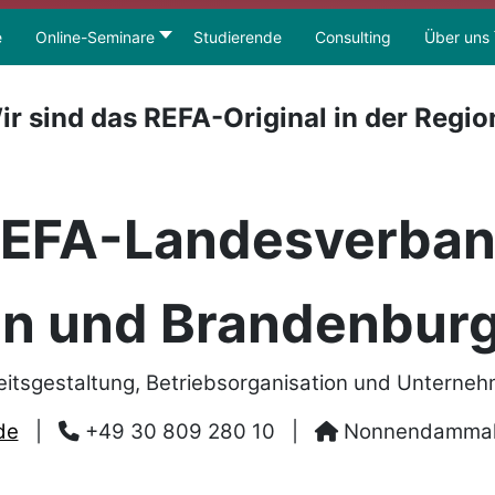
e
Online-Seminare
Studierende
Consulting
Über uns
ir sind das REFA-Original in der Regio
EFA-Landesverba
in und Brandenburg
eitsgestaltung, Betriebsorganisation und Unterne
de
|
+49 30 809 280 10
|
Nonnendammalle