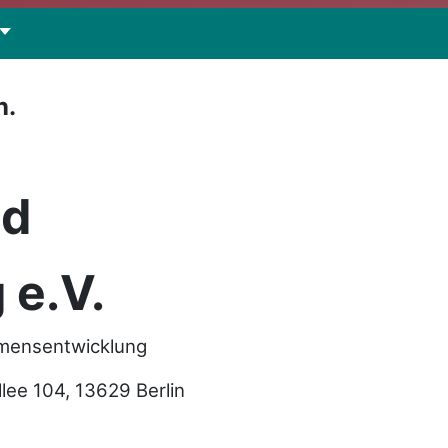
n.
nd
 e.V.
hmensentwicklung
e 104, 13629 Berlin